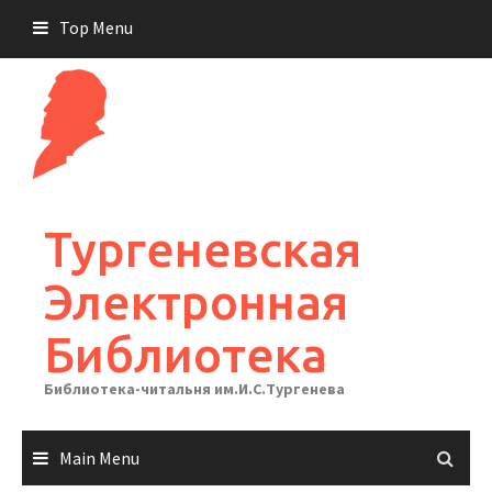
Skip
Top Menu
to
content
Тургеневская
Электронная
Библиотека
Библиотека-читальня им.И.С.Тургенева
Main Menu